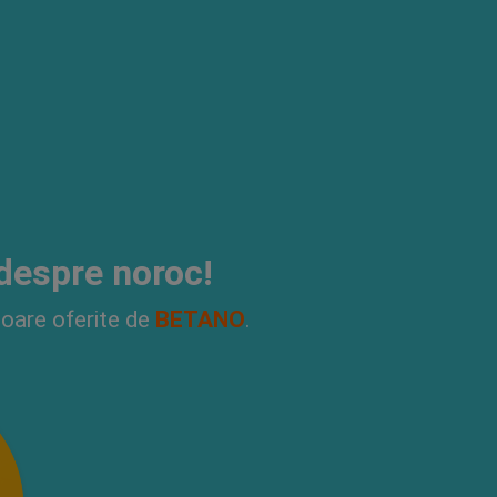
 despre noroc!
itoare oferite de
BETANO
.