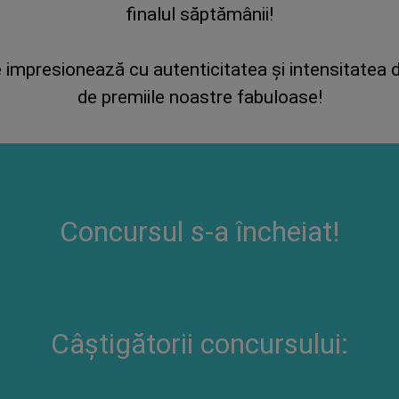
finalul săptămânii!
 impresionează cu autenticitatea și intensitatea dr
de premiile noastre fabuloase!
Concursul s-a încheiat!
Câștigătorii concursului: