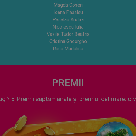
Magda Coseri
Ioana Pasalau
Pasalau Andrei
Nicolescu Iulia
Vasile Tudor Beatris
Cristina Gheorghe
Rusu Madalina
PREMII
igi? 6 Premii săptămânale și premiul cel mare: o 